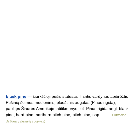
black pine
— šiurkščioji pušis statusas T sritis vardynas apibrėžtis
Pušinių šeimos medieninis, pluoštinis augalas (Pinus rigida),
paplitęs Šiaurės Amerikoje. atitikmenys: lot. Pinus rigida angl. black
pine; hard pine; northern pitch pine; pitch pine; sap… …
Lithuanian
dictionary (lietuvių žodynas)