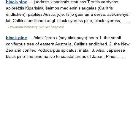
black-pine
— juodasis kiparisotis statusas T sritis vardynas
apibrėžtis Kiparisinių šeimos medieninis augalas (Callitris
endlicheri), paplitęs Australijoje. Iš jo gaunama derva. atitikmenys:
lot. Callitris endlicheri angl. black cypress pine; black cypress;… …
Lithuanian dictionary (lietuvių žodynas)
black pine
— /blæk ˈpaɪn / (say blak puyn) noun 1. the small
coniferous tree of eastern Australia, Callitris endlicheri. 2. the New
Zealand conifer, Podocarpus spicatus; matai. 3. Also, Japanese
black pine. the pine native to coastal areas of Japan, Pinus… …