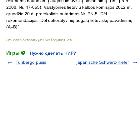
reikmėms naudojamų augalų lietuviškų pavadinimų“ (Inf. pran.,
2008, Nr. 47-655); Valstybinės lietuvių kalbos komisijos 2012 m.
gruodžio 20 d. protokolinis nutarimas Nr. PN-5 „Dėl
rekomendacijos „Dėl dekoratyvinių augalų lietuviškų pavadinimų
(A–B)“
Lithuanian dictionary (lietuvių žodynas)
.
2015
.
Игры ⚽
Нужно сделать НИР?
Tunbergo pušis
japanische Schwarz-Kiefer