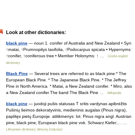
Look at other dictionaries:
black pine
— noun 1. conifer of Australia and New Zealand • Syn:
↑matai, ↑Prumnopitys taxifolia, ↑Podocarpus spicata • Hypernyms:
↑conifer, ↑coniferous tree • Member Holonyms: ↑ …
Useful english
dictionary
Black Pine
— Several trees are referred to as black pine:* The
European Black Pine. * The Japanese Black Pine. * The Jeffrey
Pine in North America. * Matai, a New Zealand conifer. * Miro, also
a New Zealand conifer.The band The Black Pine …
Wikipedia
black pine
— juodoji pušis statusas T sritis vardynas apibrėžtis
Pušinių šeimos dekoratyvinis, medieninis augalas (Pinus nigra),
paplitęs pietų Europoje. atitikmenys: lot. Pinus nigra angl. Austrian
pine; black pine; European black pine vok. Schwarz Kiefer;… …
Lithuanian dictionary (lietuvių žodynas)