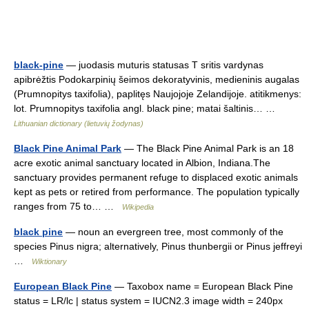
black-pine
— juodasis muturis statusas T sritis vardynas
apibrėžtis Podokarpinių šeimos dekoratyvinis, medieninis augalas
(Prumnopitys taxifolia), paplitęs Naujojoje Zelandijoje. atitikmenys:
lot. Prumnopitys taxifolia angl. black pine; matai šaltinis… …
Lithuanian dictionary (lietuvių žodynas)
Black Pine Animal Park
— The Black Pine Animal Park is an 18
acre exotic animal sanctuary located in Albion, Indiana.The
sanctuary provides permanent refuge to displaced exotic animals
kept as pets or retired from performance. The population typically
ranges from 75 to… …
Wikipedia
black pine
— noun an evergreen tree, most commonly of the
species Pinus nigra; alternatively, Pinus thunbergii or Pinus jeffreyi
…
Wiktionary
European Black Pine
— Taxobox name = European Black Pine
status = LR/lc | status system = IUCN2.3 image width = 240px