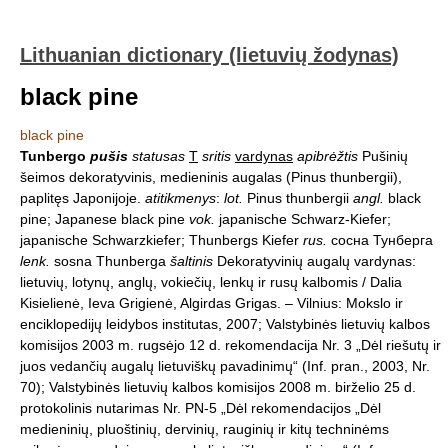
Lithuanian dictionary (lietuvių žodynas)
black pine
black pine
Tunbergo
pušis
statusas
T
sritis
vardynas
apibrėžtis
Pušinių
šeimos dekoratyvinis, medieninis augalas (Pinus thunbergii),
paplitęs Japonijoje.
atitikmenys
:
lot.
Pinus thunbergii
angl.
black
pine; Japanese black pine
vok.
japanische Schwarz-Kiefer;
japanische Schwarzkiefer; Thunbergs Kiefer
rus.
сосна Тунберга
lenk.
sosna Thunberga
šaltinis
Dekoratyvinių augalų vardynas:
lietuvių, lotynų, anglų, vokiečių, lenkų ir rusų kalbomis / Dalia
Kisielienė, Ieva Grigienė, Algirdas Grigas. – Vilnius: Mokslo ir
enciklopedijų leidybos institutas, 2007; Valstybinės lietuvių kalbos
komisijos 2003 m. rugsėjo 12 d. rekomendacija Nr. 3 „Dėl riešutų ir
juos vedančių augalų lietuviškų pavadinimų“ (Inf. pran., 2003, Nr.
70); Valstybinės lietuvių kalbos komisijos 2008 m. birželio 25 d.
protokolinis nutarimas Nr. PN-5 „Dėl rekomendacijos „Dėl
medieninių, pluoštinių, dervinių, rauginių ir kitų techninėms