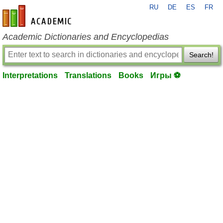
RU
DE
ES
FR
en-academic.com
Academic Dictionaries and Encyclopedias
Search!
Interpretations
Translations
Books
Игры ⚽